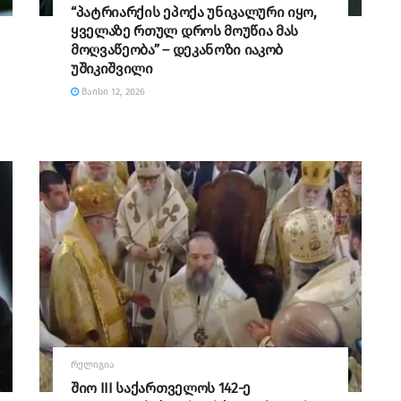
“პატრიარქის ეპოქა უნიკალური იყო,
ყველაზე რთულ დროს მოუწია მას
მოღვაწეობა” – დეკანოზი იაკობ
უშიკიშვილი
ᲛᲐᲘᲡᲘ 12, 2026
ᲠᲔᲚᲘᲒᲘᲐ
შიო III საქართველოს 142-ე