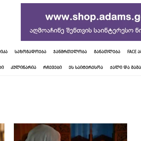
ᲘᲙᲐ
ᲡᲐᲖᲝᲒᲐᲓᲝᲔᲑᲐ
ᲯᲐᲜᲛᲠᲗᲔᲚᲝᲑᲐ
ᲒᲐᲜᲐᲗᲚᲔᲑᲐ
FACE 
ᲢᲘ
ᲙᲣᲚᲘᲜᲐᲠᲘᲐ
ᲠᲩᲔᲕᲔᲑᲘ
ᲔᲡ ᲡᲐᲘᲢᲔᲠᲔᲡᲝᲐ
ᲥᲐᲚᲘ ᲓᲐ ᲛᲐᲛᲐ