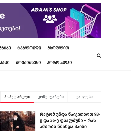
ᲐᲛᲑᲔᲑᲘ
ᲢᲐᲑᲚᲝᲘᲓᲘ
ᲛᲡᲝᲤᲚᲘᲝ
ᲙᲐᲪᲘ
ᲨᲝᲣᲑᲘᲖᲜᲔᲡᲘ
ᲰᲝᲠᲝᲡᲙᲝᲞᲘ
პოპულარული
კომენტარები
უახლესი
რატომ უნდა წაიკითხოთ 93-
ე და 36-ე ფსალმუნი – რას
ამბობს წმინდა პაისი