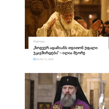
ᲠᲔᲚᲘᲒᲘᲐ
„ზოგჯერ ადამიანს თვითონ უფალი
უკავშირდება” – ილია მეორე
ᲛᲐᲘᲡᲘ 13, 2026