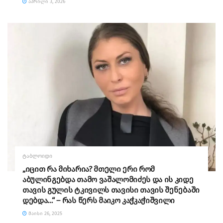
ᲐᲞᲠᲘᲚᲘ 3, 2026
ᲢᲐᲑᲚᲝᲘᲓᲘ
„იცით რა მიხარია? მთელი ერი რომ
აბულინგებდა თამო ვაშალომიძეს და ის კიდე
თავის გულის ტკივილს თავისი თავის შენებაში
დებდა…“ – რას წერს მაიკო კაჭკაჭიშვილი
ᲛᲐᲘᲡᲘ 26, 2025