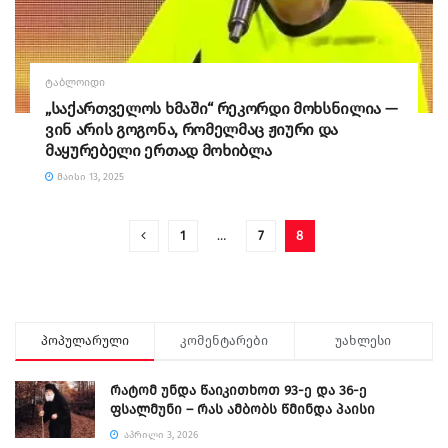
ᲢᲐᲑᲚᲝᲘᲓᲘ
„საქართველოს ხმაში“ რეკორდი მოხსნილია —
ვინ არის გოგონა, რომელმაც ჟიური და
მაყურებელი ერთად მოხიბლა
ᲛᲐᲘᲡᲘ 13, 2025
1
…
7
8
პოპულარული
კომენტარები
უახლესი
რატომ უნდა წაიკითხოთ 93-ე და 36-ე
ფსალმუნი – რას ამბობს წმინდა პაისი
ᲐᲞᲠᲘᲚᲘ 3, 2026