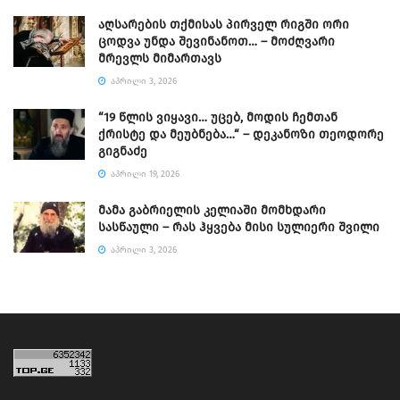
აღსარების თქმისას პირველ რიგში ორი
ცოდვა უნდა შევინანოთ… – მოძღვარი
მრევლს მიმართავს
ᲐᲞᲠᲘᲚᲘ 3, 2026
“19 წლის ვიყავი… უცებ, მოდის ჩემთან
ქრისტე და მეუბნება…“ – დეკანოზი თეოდორე
გიგნაძე
ᲐᲞᲠᲘᲚᲘ 19, 2026
მამა გაბრიელის კელიაში მომხდარი
სასწაული – რას ჰყვება მისი სულიერი შვილი
ᲐᲞᲠᲘᲚᲘ 3, 2026