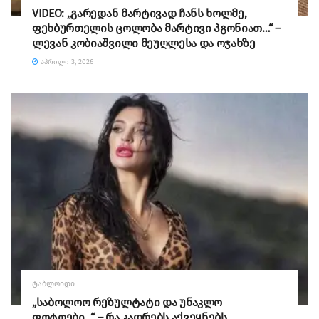
VIDEO: „გარედან მარტივად ჩანს ხოლმე,
ფეხბურთელის ცოლობა მარტივი ჰგონიათ…“ –
ლევან კობიაშვილი მეუღლესა და ოჯახზე
ᲐᲞᲠᲘᲚᲘ 3, 2026
ᲢᲐᲑᲚᲝᲘᲓᲘ
„საბოლოო რეზულტატი და უნაკლო
ფოტოები…“ – რა კადრებს აქვეყნებს