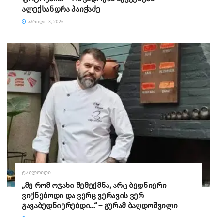
ალექსანდრა პაიჭაძე
ᲐᲞᲠᲘᲚᲘ 3, 2026
ᲢᲐᲑᲚᲝᲘᲓᲘ
„მე რომ ოჯახი შემექმნა, არც ბედნიერი
ვიქნებოდი და ვერც ვერავის ვერ
გავაბედნიერებდი…“ – გურამ ბაღდოშვილი