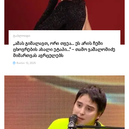
ᲢᲐᲑᲚᲝᲘᲓᲘ
„ამას გიმალავთ, ორი თვეა… ეს არის ჩემი
ცხოვრების ახალი ეტაპი…“ – თამო ვაშალომიძე
მიმართვას ავრცელებს
ᲛᲐᲘᲡᲘ 13, 2025