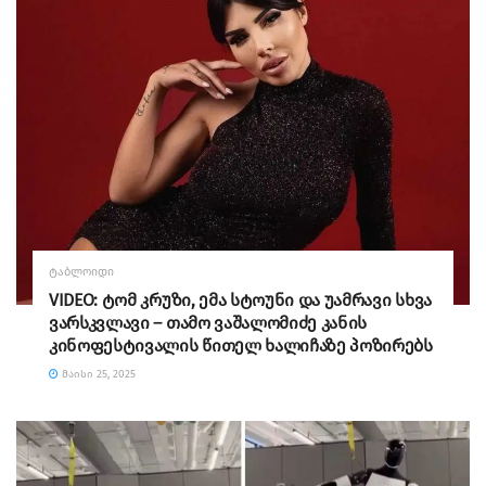
ᲢᲐᲑᲚᲝᲘᲓᲘ
VIDEO: ტომ კრუზი, ემა სტოუნი და უამრავი სხვა
ვარსკვლავი – თამო ვაშალომიძე კანის
კინოფესტივალის წითელ ხალიჩაზე პოზირებს
ᲛᲐᲘᲡᲘ 25, 2025