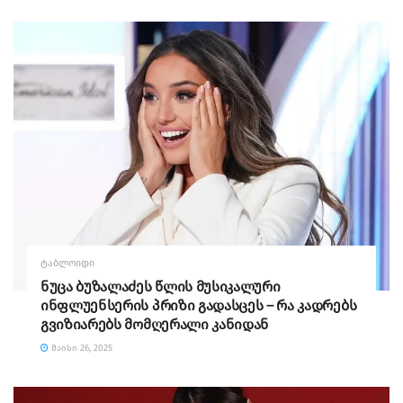
ᲢᲐᲑᲚᲝᲘᲓᲘ
ნუცა ბუზალაძეს წლის მუსიკალური
ინფლუენსერის პრიზი გადასცეს – რა კადრებს
გვიზიარებს მომღერალი კანიდან
ᲛᲐᲘᲡᲘ 26, 2025