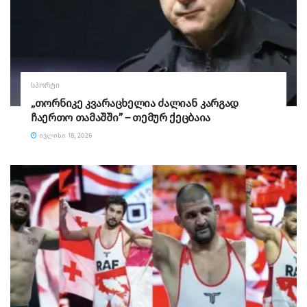
ᲡᲞᲝᲠᲢᲘ
„თორნიკე კვარაცხელია ძალიან კარგად
ჩაერთო თამაშში” – თემურ ქეცბაია
ᲘᲕᲚᲘᲡᲘ 18, 2026