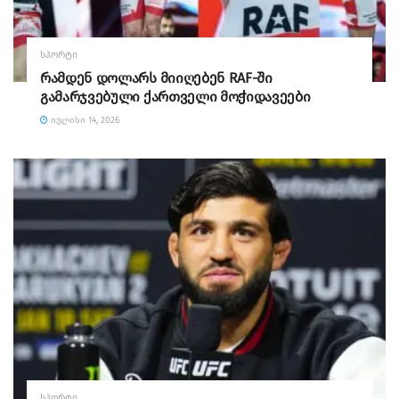
ᲡᲞᲝᲠᲢᲘ
რამდენ დოლარს მიიღებენ RAF-ში
გამარჯვებული ქართველი მოჭიდავეები
ᲘᲕᲚᲘᲡᲘ 14, 2026
ᲡᲞᲝᲠᲢᲘ