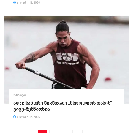
ᲘᲕᲚᲘᲡᲘ 12, 2026
ᲡᲞᲝᲠᲢᲘ
ალექსანდრე წივწივაძე „მსოფლიოს თასის“
ვიცე-ჩემპიონია
ᲘᲕᲚᲘᲡᲘ 12, 2026