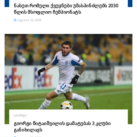
ნახეთ რომელი ქვეყნები უმასპინძლებს 2030
წლის მსოფლიო ჩემპიონატს
ᲘᲕᲚᲘᲡᲘ 22, 2026
ᲡᲞᲝᲠᲢᲘ
გიორგი წიტაიშვილის დამატებას 3 კლუბი
განიხილავს