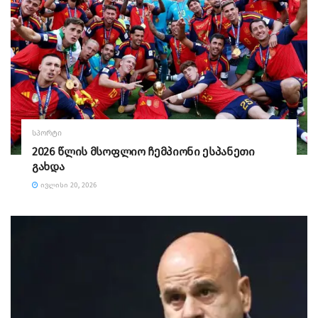
ᲡᲞᲝᲠᲢᲘ
2026 წლის მსოფლიო ჩემპიონი ესპანეთი
გახდა
ᲘᲕᲚᲘᲡᲘ 20, 2026