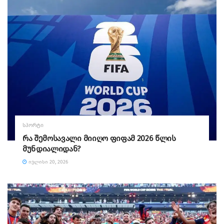
ᲡᲞᲝᲠᲢᲘ
რა შემოსავალი მიიღო ფიფამ 2026 წლის
მუნდიალიდან?
ᲘᲕᲚᲘᲡᲘ 20, 2026