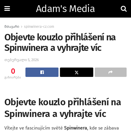
Adam's Media
მთავარი
spinwinera-cz.com
Objevte kouzlo přihlášení na
Spinwinera a vyhrajte víc
თებერვალი 5, 2026
0
გაზიარება
Objevte kouzlo přihlášení na
Spinwinera a vyhrajte víc
Vítejte ve fascinujícím světě
Spinwinera
, kde se zábava