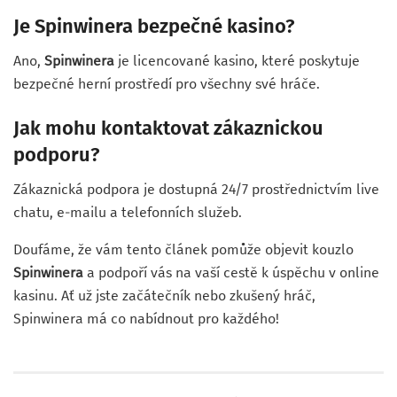
Je Spinwinera bezpečné kasino?
Ano,
Spinwinera
je licencované kasino, které poskytuje
bezpečné herní prostředí pro všechny své hráče.
Jak mohu kontaktovat zákaznickou
podporu?
Zákaznická podpora je dostupná 24/7 prostřednictvím live
chatu, e-mailu a telefonních služeb.
Doufáme, že vám tento článek pomůže objevit kouzlo
Spinwinera
a podpoří vás na vaší cestě k úspěchu v online
kasinu. Ať už jste začátečník nebo zkušený hráč,
Spinwinera má co nabídnout pro každého!