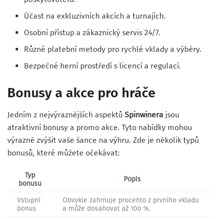
Účast na exkluzivních akcích a turnajích.
Osobní přístup a zákaznický servis 24/7.
Různé platební metody pro rychlé vklady a výběry.
Bezpečné herní prostředí s licencí a regulací.
Bonusy a akce pro hráče
Jedním z nejvýraznějších aspektů
Spinwinera
jsou
atraktivní bonusy a promo akce. Tyto nabídky mohou
výrazně zvýšit vaše šance na výhru. Zde je několik typů
bonusů, které můžete očekávat:
Typ
Popis
bonusu
Vstupní
Obvykle zahrnuje procento z prvního vkladu
bonus
a může dosahovat až 100 %.