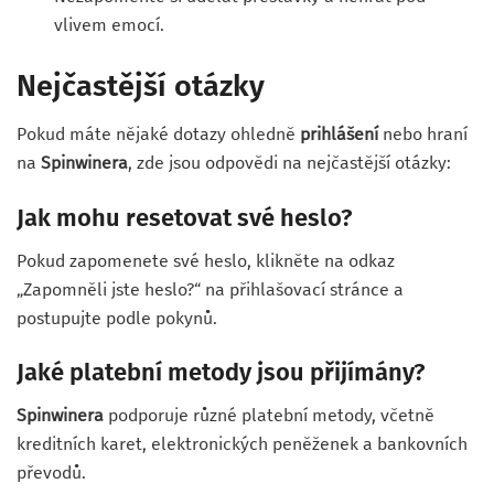
vlivem emocí.
Nejčastější otázky
Pokud máte nějaké dotazy ohledně
prihlášení
nebo hraní
na
Spinwinera
, zde jsou odpovědi na nejčastější otázky:
Jak mohu resetovat své heslo?
Pokud zapomenete své heslo, klikněte na odkaz
„Zapomněli jste heslo?“ na přihlašovací stránce a
postupujte podle pokynů.
Jaké platební metody jsou přijímány?
Spinwinera
podporuje různé platební metody, včetně
kreditních karet, elektronických peněženek a bankovních
převodů.