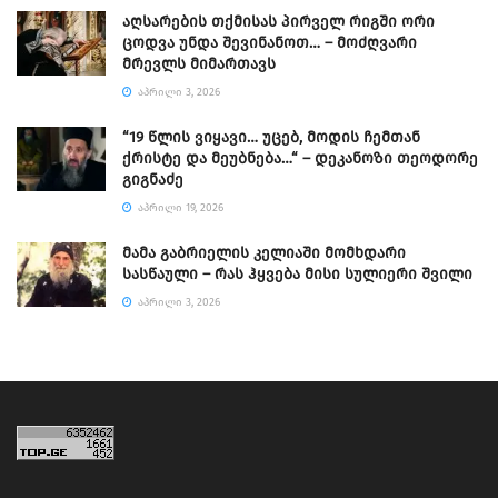
აღსარების თქმისას პირველ რიგში ორი
ცოდვა უნდა შევინანოთ… – მოძღვარი
მრევლს მიმართავს
ᲐᲞᲠᲘᲚᲘ 3, 2026
“19 წლის ვიყავი… უცებ, მოდის ჩემთან
ქრისტე და მეუბნება…“ – დეკანოზი თეოდორე
გიგნაძე
ᲐᲞᲠᲘᲚᲘ 19, 2026
მამა გაბრიელის კელიაში მომხდარი
სასწაული – რას ჰყვება მისი სულიერი შვილი
ᲐᲞᲠᲘᲚᲘ 3, 2026