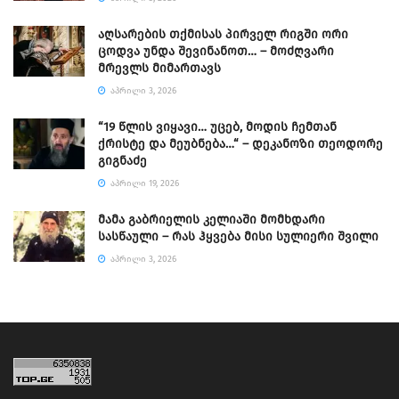
აღსარების თქმისას პირველ რიგში ორი
ცოდვა უნდა შევინანოთ… – მოძღვარი
მრევლს მიმართავს
ᲐᲞᲠᲘᲚᲘ 3, 2026
“19 წლის ვიყავი… უცებ, მოდის ჩემთან
ქრისტე და მეუბნება…“ – დეკანოზი თეოდორე
გიგნაძე
ᲐᲞᲠᲘᲚᲘ 19, 2026
მამა გაბრიელის კელიაში მომხდარი
სასწაული – რას ჰყვება მისი სულიერი შვილი
ᲐᲞᲠᲘᲚᲘ 3, 2026