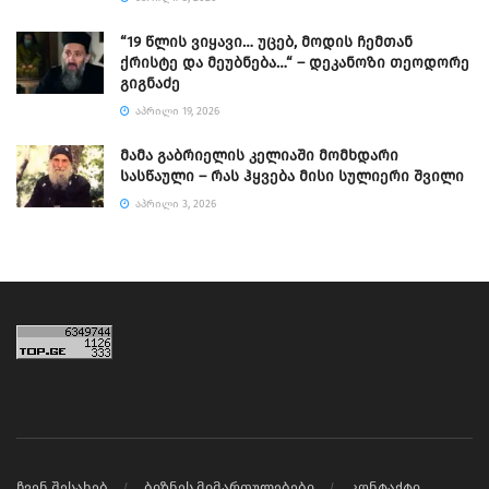
“19 წლის ვიყავი… უცებ, მოდის ჩემთან
ქრისტე და მეუბნება…“ – დეკანოზი თეოდორე
გიგნაძე
ᲐᲞᲠᲘᲚᲘ 19, 2026
მამა გაბრიელის კელიაში მომხდარი
სასწაული – რას ჰყვება მისი სულიერი შვილი
ᲐᲞᲠᲘᲚᲘ 3, 2026
ჩვენ შესახებ
ბიზნეს მიმართულებები
კონტაქტი