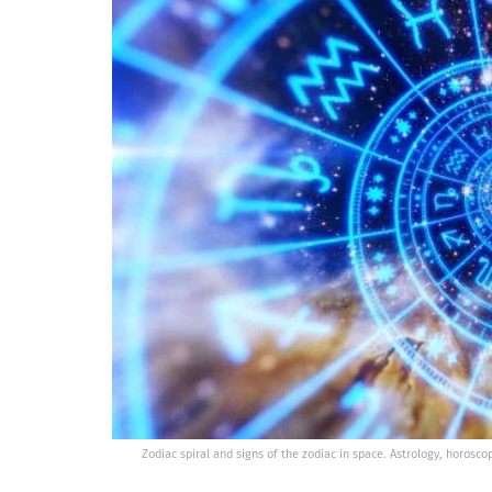
Zodiac spiral and signs of the zodiac in space. Astrology, horosc