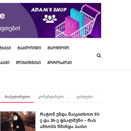
ᲐᲛᲑᲔᲑᲘ
ᲢᲐᲑᲚᲝᲘᲓᲘ
ᲛᲡᲝᲤᲚᲘᲝ
ᲙᲐᲪᲘ
ᲨᲝᲣᲑᲘᲖᲜᲔᲡᲘ
ᲰᲝᲠᲝᲡᲙᲝᲞᲘ
პოპულარული
კომენტარები
უახლესი
რატომ უნდა წაიკითხოთ 93-
ე და 36-ე ფსალმუნი – რას
ამბობს წმინდა პაისი